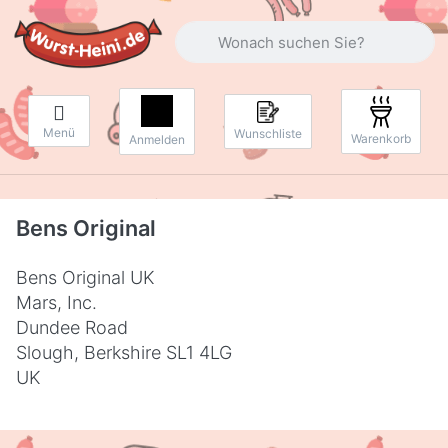
Geben Sie einen Suchbegriff ein. Währ
Menü
Wunschliste
Warenkorb
Anmelden
Bens Original
Bens Original UK
Mars, Inc.
Dundee Road
Slough, Berkshire SL1 4LG
UK