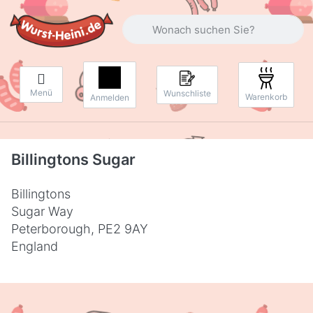
Geben Sie einen Suchbegriff ein. Währ
Menü
Wunschliste
Warenkorb
Anmelden
Billingtons Sugar
Billingtons
Sugar Way
Peterborough, PE2 9AY
England