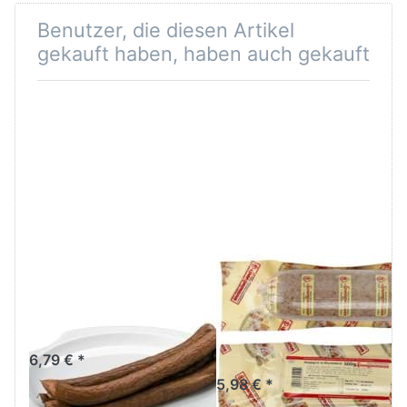
Benutzer, die diesen Artikel
gekauft haben, haben auch gekauft
Böke Krakauer
Spengemann
Peitschen 5 x
Stippgrütze
80g
Wurstebrei
500g
6,79 € *
5,98 € *