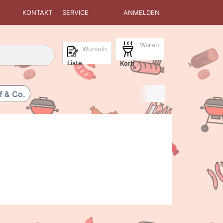
KONTAKT
SERVICE
ANMELDEN
Waren
isch erste Ergebnisse. Drücken Sie die Eingabetaste, um alle 
Wunsch
Liste
Korb
f & Co.