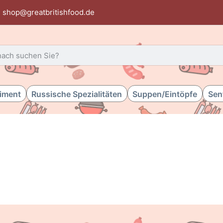
shop@greatbritishfood.de
 einen Suchbegriff ein. Während Sie tippen, erscheinen automat
timent
Russische Spezialitäten
Suppen/Eintöpfe
Sen