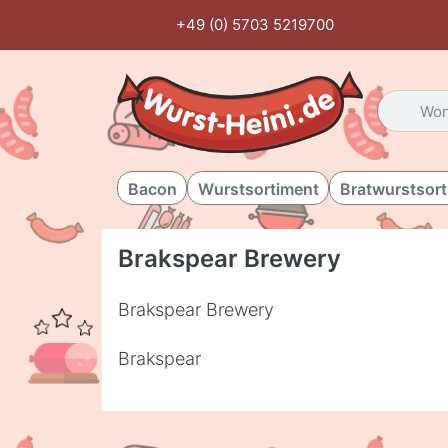
+49 (0) 5703 5219700
Geben Sie
Bacon
Wurstsortiment
Bratwurstsor
Brakspear Brewery
Brakspear Brewery
Brakspear