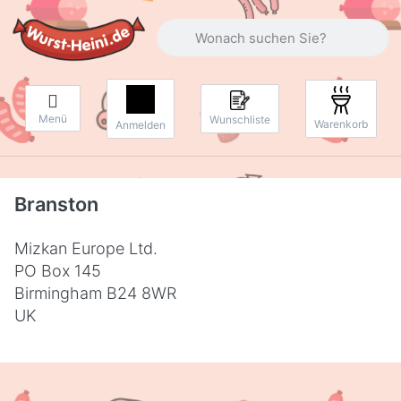
Geben Sie einen Suchbegriff ein. Währ
Menü
Wunschliste
Warenkorb
Anmelden
Branston
Mizkan Europe Ltd.
PO Box 145
Birmingham B24 8WR
UK