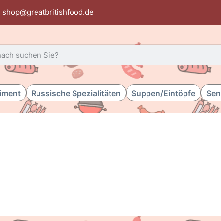
shop@greatbritishfood.de
 einen Suchbegriff ein. Während Sie tippen, erscheinen automat
timent
Russische Spezialitäten
Suppen/Eintöpfe
Sen