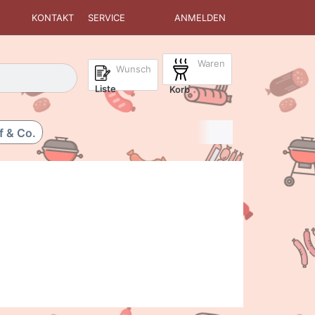
KONTAKT
SERVICE
ANMELDEN
Waren
isch erste Ergebnisse. Drücken Sie die Eingabetaste, um alle 
Wunsch
Liste
Korb
f & Co.