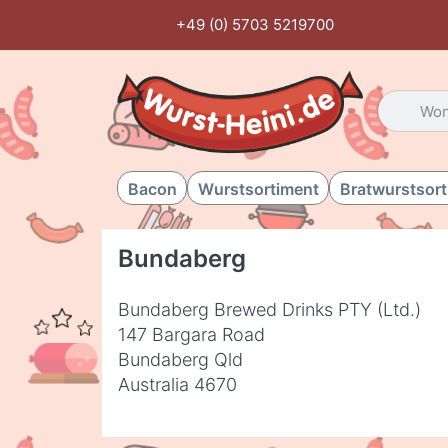
+49 (0) 5703 5219700
Geben Sie
Bacon
Wurstsortiment
Bratwurstsor
Bundaberg
Bundaberg Brewed Drinks PTY (Ltd.)
147 Bargara Road
Bundaberg Qld
Australia 4670