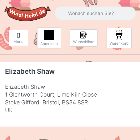
Geben Sie einen Suchbegriff ein. Währ
Menü
Wunschliste
Warenkorb
Anmelden
Elizabeth Shaw
Elizabeth Shaw
1 Glentworth Court, Lime Kiln Close
Stoke Gifford, Bristol, BS34 8SR
UK