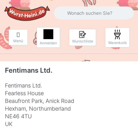
Geben Sie einen Suchbegriff ein. Währ
Menü
Wunschliste
Warenkorb
Anmelden
Fentimans Ltd.
Fentimans Ltd.
Fearless House
Beaufront Park, Anick Road
Hexham, Northumberland
NE46 4TU
UK