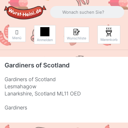
Geben Sie einen Suchbegriff ein. Währ
Menü
Wunschliste
Warenkorb
Anmelden
Gardiners of Scotland
Gardiners of Scotland
Lesmahagow
Lanarkshire, Scotland ML11 OED
Gardiners