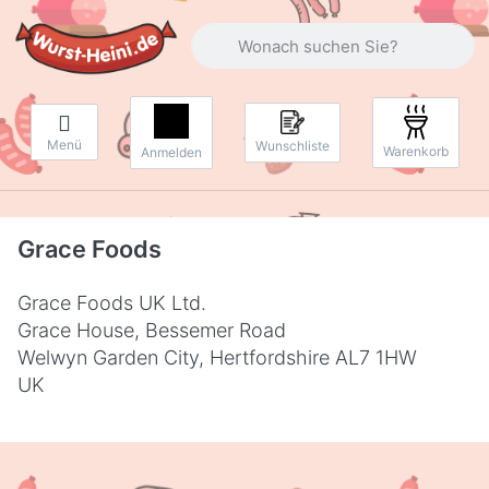
Geben Sie einen Suchbegriff ein. Währ
Menü
Wunschliste
Warenkorb
Anmelden
Grace Foods
Grace Foods UK Ltd.
Grace House, Bessemer Road
Welwyn Garden City, Hertfordshire AL7 1HW
UK