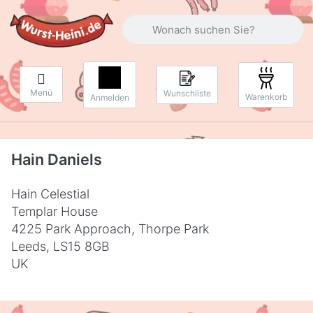
Geben Sie einen Suchbegriff ein. Währ
Menü
Wunschliste
Warenkorb
Anmelden
Hain Daniels
Hain Celestial
Templar House
4225 Park Approach, Thorpe Park
Leeds, LS15 8GB
UK