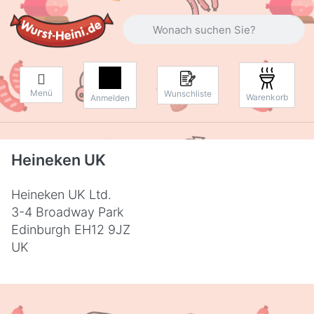
Geben Sie einen Suchbegriff ein. Währ
Menü
Wunschliste
Warenkorb
Anmelden
Heineken UK
Heineken UK Ltd.
3-4 Broadway Park
Edinburgh EH12 9JZ
UK