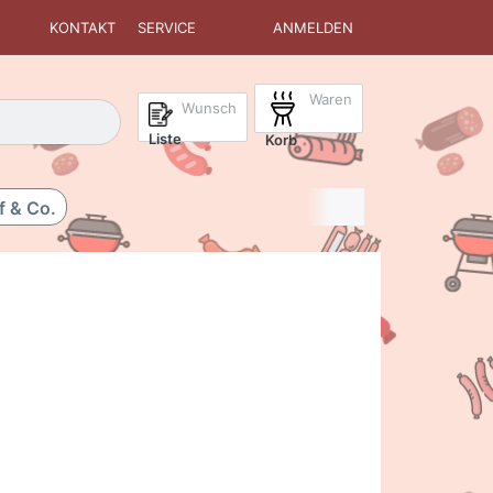
KONTAKT
SERVICE
ANMELDEN
Waren
isch erste Ergebnisse. Drücken Sie die Eingabetaste, um alle 
Wunsch
Liste
Korb
f & Co.