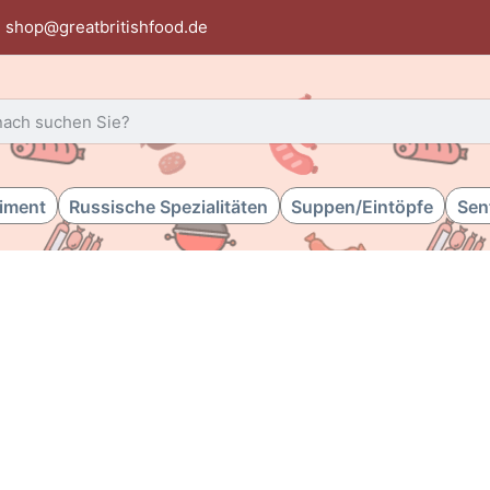
shop@greatbritishfood.de
 einen Suchbegriff ein. Während Sie tippen, erscheinen automat
timent
Russische Spezialitäten
Suppen/Eintöpfe
Sen