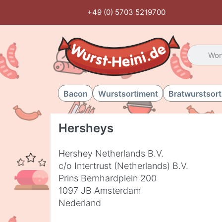
+49 (0) 5703 5219700
Geben Sie
Bacon
Wurstsortiment
Bratwurstsor
Hersheys
Hershey Netherlands B.V.
c/o Intertrust (Netherlands) B.V.
Prins Bernhardplein 200
1097 JB Amsterdam
Nederland