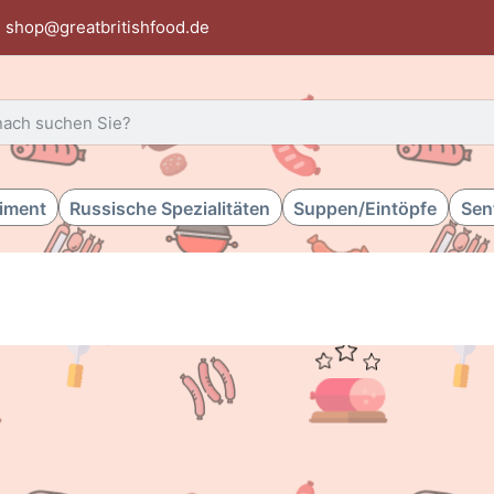
shop@greatbritishfood.de
 einen Suchbegriff ein. Während Sie tippen, erscheinen automat
timent
Russische Spezialitäten
Suppen/Eintöpfe
Sen