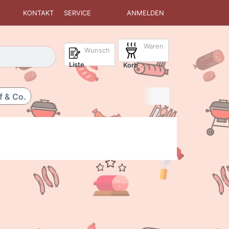
KONTAKT
SERVICE
ANMELDEN
Waren
isch erste Ergebnisse. Drücken Sie die Eingabetaste, um alle 
Wunsch
Liste
Korb
f & Co.