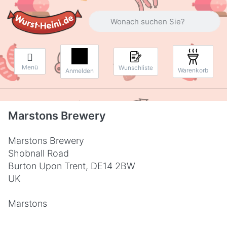
Geben Sie einen Suchbegriff ein. Währ
Menü
Wunschliste
Warenkorb
Anmelden
Marstons Brewery
Marstons Brewery
Shobnall Road
Burton Upon Trent, DE14 2BW
UK
Marstons