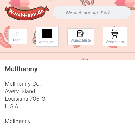
Geben Sie einen Suchbegriff ein. Währ
Menü
Wunschliste
Warenkorb
Anmelden
McIlhenny
McIlhenny Co.
Avery Island
Louisiana 70513
U.S.A.
McIlhenny