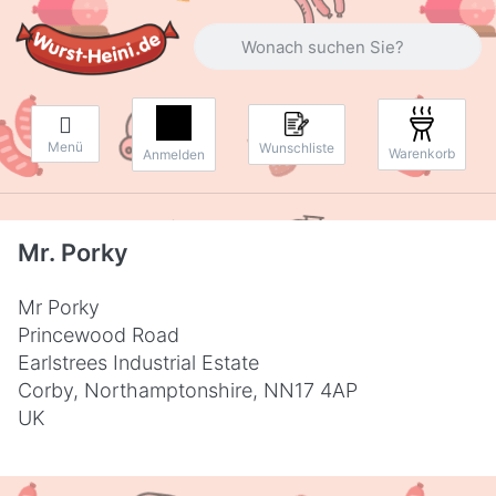
Geben Sie einen Suchbegriff ein. Währ
Menü
Wunschliste
Warenkorb
Anmelden
Mr. Porky
Mr Porky
Princewood Road
Earlstrees Industrial Estate
Corby, Northamptonshire, NN17 4AP
UK