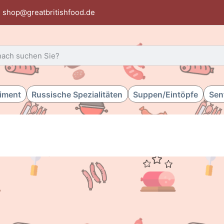
shop@greatbritishfood.de
 einen Suchbegriff ein. Während Sie tippen, erscheinen automat
timent
Russische Spezialitäten
Suppen/Eintöpfe
Sen