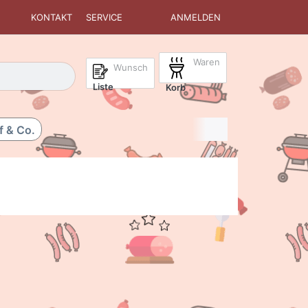
KONTAKT
SERVICE
ANMELDEN
Waren
isch erste Ergebnisse. Drücken Sie die Eingabetaste, um alle 
Wunsch
Liste
Korb
f & Co.