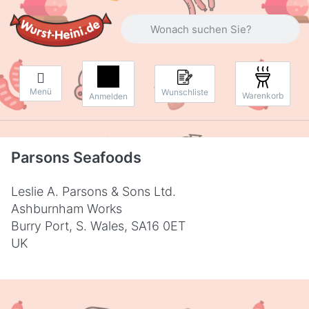
Geben Sie einen Suchbegriff ein. Währ
Menü
Wunschliste
Warenkorb
Anmelden
Parsons Seafoods
Leslie A. Parsons & Sons Ltd.
Ashburnham Works
Burry Port, S. Wales, SA16 0ET
UK