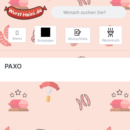
Geben Sie einen Suchbegriff ein. Währ
Menü
Wunschliste
Warenkorb
Anmelden
PAXO