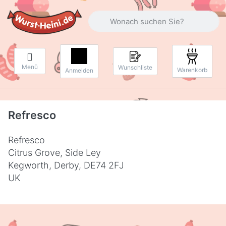
Geben Sie einen Suchbegriff ein. Währ
Menü
Wunschliste
Warenkorb
Anmelden
Refresco
Refresco
Citrus Grove, Side Ley
Kegworth, Derby, DE74 2FJ
UK