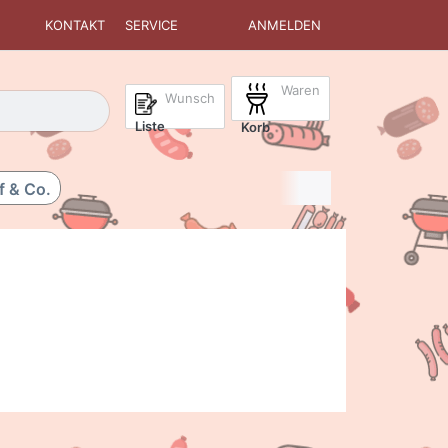
KONTAKT
SERVICE
ANMELDEN
Waren
isch erste Ergebnisse. Drücken Sie die Eingabetaste, um alle 
Wunsch
Liste
Korb
f & Co.