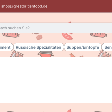
shop@greatbritishfood.de
 einen Suchbegriff ein. Während Sie tippen, erscheinen automat
timent
Russische Spezialitäten
Suppen/Eintöpfe
Sen