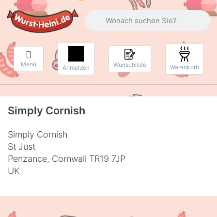
Geben Sie einen Suchbegriff ein. Währ
Menü
Wunschliste
Warenkorb
Anmelden
Simply Cornish
Simply Cornish
St Just
Penzance, Cornwall TR19 7JP
UK