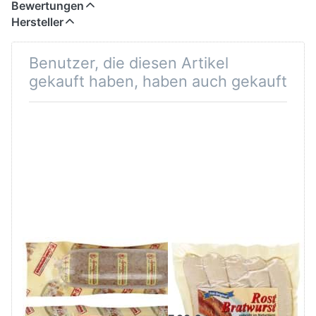
Bewertungen
Hersteller
Benutzer, die diesen Artikel
gekauft haben, haben auch gekauft
Spengemann
Spengemann
Stippgrütze
Rostbratwurst
Wurstebrei
5x100g
500g