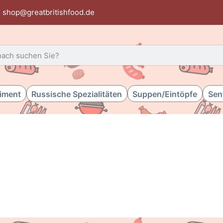
shop@greatbritishfood.de
 einen Suchbegriff ein. Während Sie tippen, erscheinen automat
timent
Russische Spezialitäten
Suppen/Eintöpfe
Sen