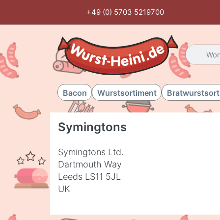
+49 (0) 5703 5219700
Geben Sie
Bacon
Wurstsortiment
Bratwurstsor
Symingtons
Symingtons Ltd.
Dartmouth Way
Leeds LS11 5JL
UK