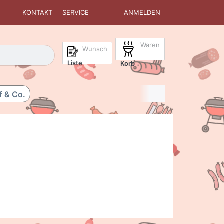
KONTAKT
SERVICE
ANMELDEN
Waren
isch erste Ergebnisse. Drücken Sie die Eingabetaste, um alle 
Wunsch
Liste
Korb
f & Co.