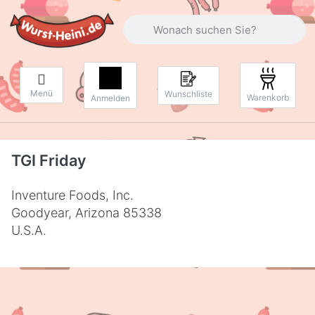
Geben Sie einen Suchbegriff ein. Währ
Menü
Wunschliste
Warenkorb
Anmelden
TGI Friday
Inventure Foods, Inc.
Goodyear, Arizona 85338
U.S.A.