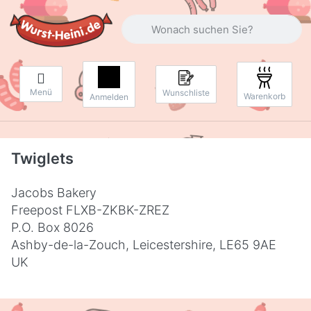
Geben Sie einen Suchbegriff ein. Währ
Menü
Wunschliste
Warenkorb
Anmelden
Twiglets
Jacobs Bakery
Freepost FLXB-ZKBK-ZREZ
P.O. Box 8026
Ashby-de-la-Zouch, Leicestershire, LE65 9AE
UK