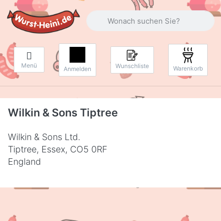
Geben Sie einen Suchbegriff ein. Währ
Menü
Wunschliste
Warenkorb
Anmelden
Wilkin & Sons Tiptree
Wilkin & Sons Ltd.
Tiptree, Essex, CO5 0RF
England