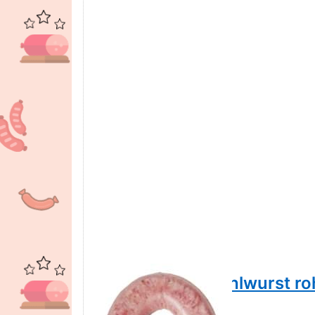
Spengemann Kohlwurst roh
250g