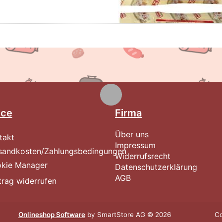
ice
Firma
Über uns
takt
Impressum
sandkosten/Zahlungsbedingungen
Widerrufsrecht
kie Manager
Datenschutzerklärung
AGB
trag widerrufen
Onlineshop Software
by SmartStore AG © 2026
Co