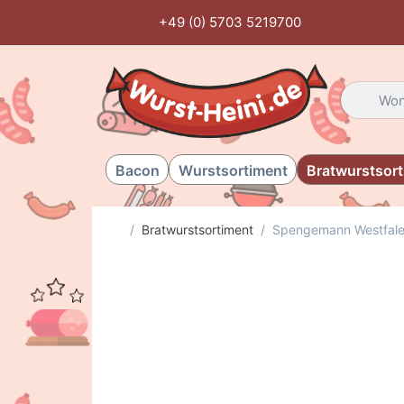
+49 (0) 5703 5219700
Geben Sie
Bacon
Wurstsortiment
Bratwurstsor
Startseite
Bratwurstsortiment
Spengemann Westfalen