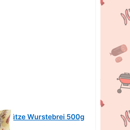
pgrütze Wurstebrei 500g
Spengem
7,98 € *