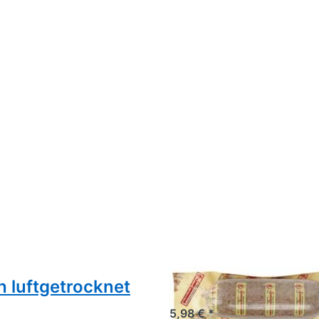
 luftgetrocknet
Spengemann Stip
5,98 € *