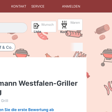
KONTAKT
SERVICE
ANMELDEN
Waren
isch erste Ergebnisse. Drücken Sie die Eingabetaste, um alle 
Wunsch
Liste
Korb
f & Co.
ann Westfalen-Griller
g
Grill
n Sie die erste Bewertung ab