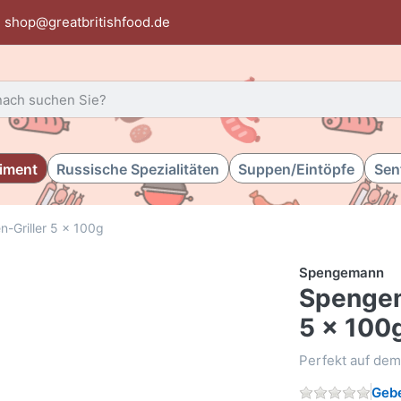
shop@greatbritishfood.de
 einen Suchbegriff ein. Während Sie tippen, erscheinen automat
timent
Russische Spezialitäten
Suppen/Eintöpfe
Sen
-Griller 5 x 100g
Spengemann
Spengem
5 x 100
Perfekt auf dem 
Gebe